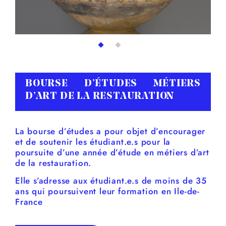
BOURSE D’ÉTUDES MÉTIERS
D’ART DE LA RESTAURATION
La bourse d’études a pour objet d’encourager
et de soutenir les étudiant.e.s pour la
poursuite d’une année d’étude en métiers d’art
de la restauration.
Elle s’adresse aux étudiant.e.s de moins de 35
ans qui poursuivent leur formation en Ile-de-
France