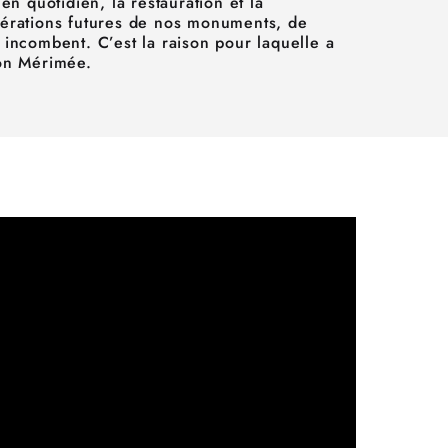
ien quotidien, la restauration et la
nérations futures de nos monuments, de
 incombent. C’est la raison pour laquelle a
ion Mérimée.