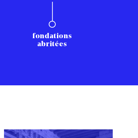
fondations
abritées