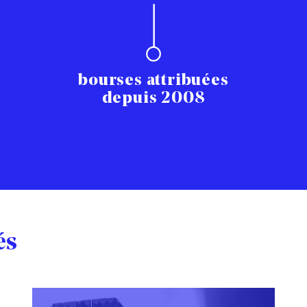
bourses attribuées
depuis 2008
és