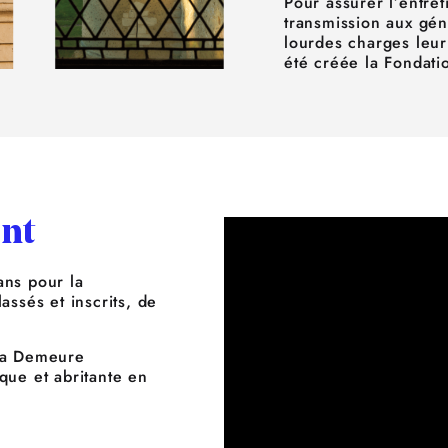
Pour assurer l’entret
transmission aux gé
lourdes charges leur
été créée la Fondat
nt
ns pour la
ssés et inscrits, de
 la Demeure
ique et abritante en