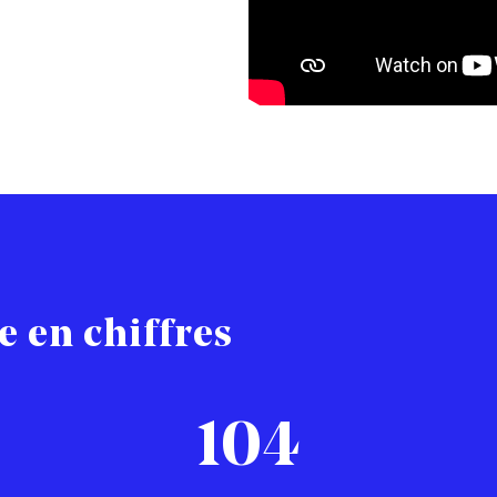
 en chiffres
104