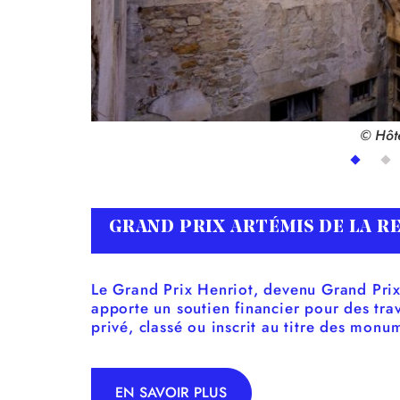
© Hôte
GRAND PRIX ARTÉMIS DE LA R
Le Grand Prix Henriot, devenu Grand Pri
apporte un soutien financier pour des trav
privé, classé ou inscrit au titre des monu
EN SAVOIR PLUS