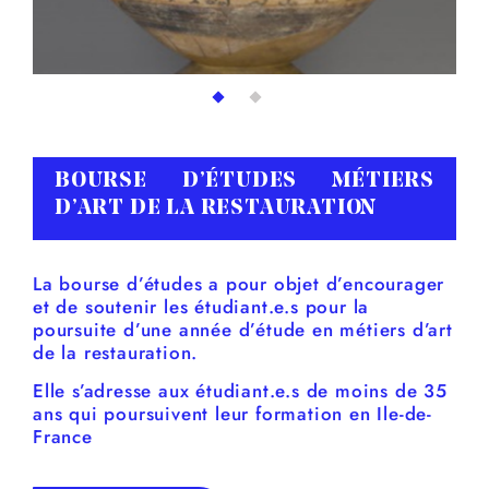
BOURSE D’ÉTUDES MÉTIERS
D’ART DE LA RESTAURATION
La bourse d’études a pour objet d’encourager
et de soutenir les étudiant.e.s pour la
poursuite d’une année d’étude en métiers d’art
de la restauration.
Elle s’adresse aux étudiant.e.s de moins de 35
ans qui poursuivent leur formation en Ile-de-
France