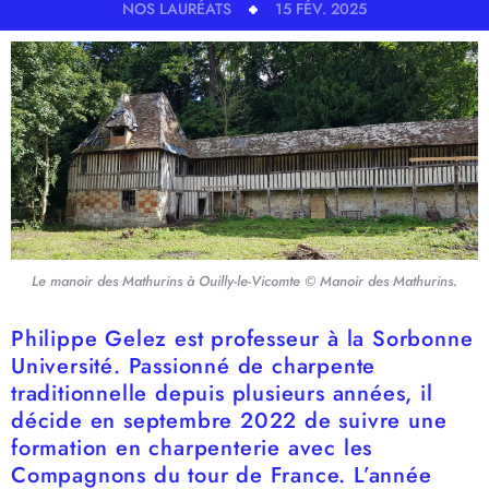
NOS LAURÉATS
15 FÉV. 2025
Le manoir des Mathurins à Ouilly-le-Vicomte © Manoir des Mathurins.
Philippe Gelez est professeur à la Sorbonne
Université. Passionné de charpente
traditionnelle depuis plusieurs années, il
décide en septembre 2022 de suivre une
formation en charpenterie avec les
Compagnons du tour de France. L’année