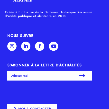
ATTRIBUÉS À UN LAURÉAT
Créée à l’initiative de la Demeure Historique Reconnue
d’utilité publique et abritante en 2018
2025
NOUS SUIVRE
ANNÉE DE CRÉATION DU PRIX
VOIR LE RÈGLEMENT DU PRIX
S’ABONNER À LA LETTRE D’ACTUALITÉS
NOUS CONTACTER